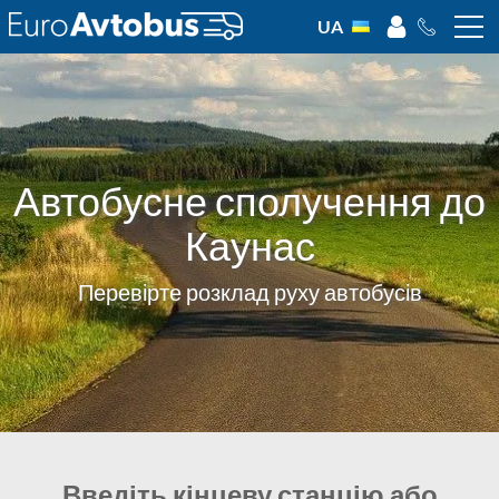
UA
Автобусне сполучення до
Каунас
Перевірте розклад руху автобусів
Введіть кінцеву станцію або