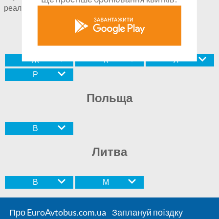
реалізуються лише в певні дні.
Україна
Ж
К
Л
Р
Польща
В
Литва
В
М
Про EuroAvtobus.com.ua
Заплануй поїздку