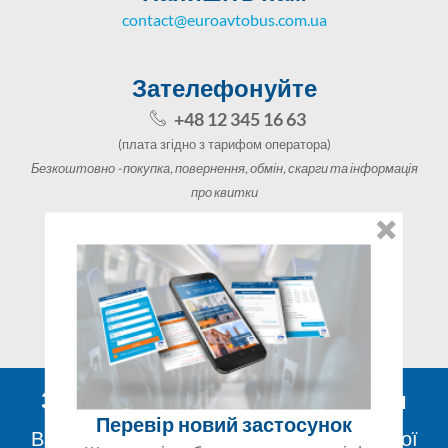
contact@euroavtobus.com.ua
Зателефонуйте
+48 12 345 16 63
(плата згідно з тарифом оператора)
Безкоштовно - покупка, повернення, обмін, скарги та інформація
про квитки
Графік роботи
Пн-Нд 07:00-23:00
Заплануйте поїздку автобусом
Перевір новий застосунок
Вам потрібна допомога в організації вашої