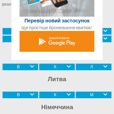
реалізуються лише в певні дні.
Україна
Перевір новий застосунок
Ще простіше бронювання квитків!
Б
Д
Ж
К
Л
Р
Польща
В
К
Л
Литва
В
К
М
Німеччина