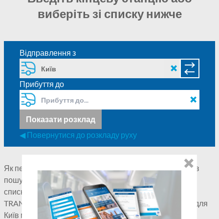
виберіть зі списку нижче
Відправлення з
Прибуття до
Показати розклад
◀ Повернутися до розкладу руху
Як перевірити розклад руху автобусів з Київ? Введіть в
пошуку сполучень місто призначення або виберіть зі
списку нижче. З Київ курсують автобуси перевізників:
TRANSTEMPO. Пам'ятайте — розклад руху автобусів для
Київ може часто змінюватися, а деякі сполучення