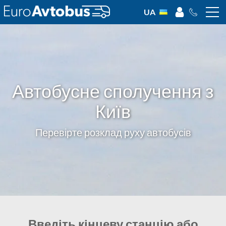
UA
Автобусне сполучення з
Київ
Перевірте розклад руху автобусів
Введіть кінцеву станцію або