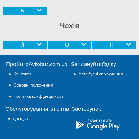
Б
Чехія
Й
О
П
Про EuroAvtobus.com.ua
Заплануй поїздку
●
Контакти
●
Автобусні сполучення
●
Основні положення
●
Політика конфідеційності
Обслуговування клієнтів
Застосунок
●
Довідка