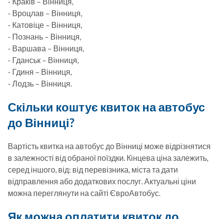
- Краків – Вінниця,

- Вроцлав – Вінниця,

- Катовіце – Вінниця,

- Познань – Вінниця,

- Варшава – Вінниця,

- Гданськ – Вінниця,

- Гдиня – Вінниця,

Скільки коштує квиток на автобус
до Вінниці?
Вартість квитка на автобус до Вінниці може відрізнятися 
в залежності від обраної поїздки. Кінцева ціна залежить, 
серед іншого, від: від перевізника, міста та дати 
відправлення або додаткових послуг. Актуальні ціни 
можна переглянути на сайті ЄвроАвтобус.
Як можна оплатити квиток до