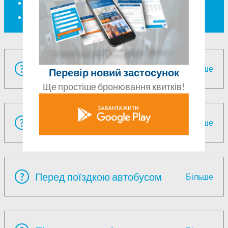
Чи я застрахований на час подорожі?
Який сервіс доступний під час подорожі?
?
Характеристика онлайн квитка
Більше
Перевір новий застосунок
Ще простіше бронювання квитків!
?
Придбання квитків онлайн
Більше
?
Перед поїздкою автобусом
Більше