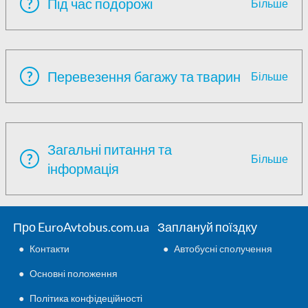
?
Під час подорожі
Більше
?
Перевезення багажу та тварин
Більше
Загальні питання та
?
Більше
інформація
Про EuroAvtobus.com.ua
Заплануй поїздку
●
Контакти
●
Автобусні сполучення
●
Основні положення
●
Політика конфідеційності