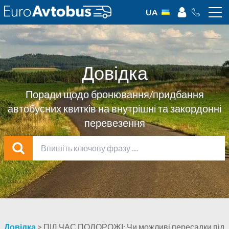
UA
Довідка
Поради щодо бронювання/придбання
автобусних квитків на внутрішні та закордонні
перевезення
Довідка
>
ПІД ЧАС ПОДОРОЖІ:
Чи можливі пересадки під