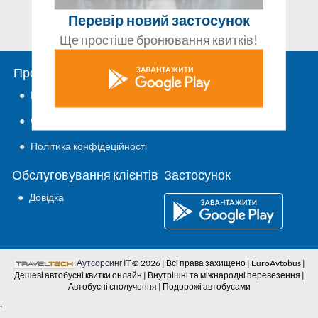
Перевір новий застосунок
Ще простіше бронювання квитків!
Про EuroAvtobus.com.ua
Заплануй поїздку
●
Контакти
●
Автобусні сполучення
●
Основні положення
●
Політика конфідеційності
Обслуговування клієнтів
Застосунок
●
Довідка
Аутсорсинг ІТ
© 2026 | Всі права захищено | EuroAvtobus |
Дешеві автобусні квитки онлайн | Внутрішні та міжнародні перевезення |
Автобусні сполучення | Подорожі автобусами
`