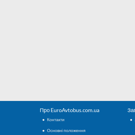
Про EuroAvtobus.com.ua
За
●
Контакти
●
●
Основні положення