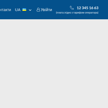
12 345 16 63
нтакти
UA
Увійти
(плата згідно з тарифом оператора)