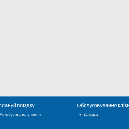
плануй поїздку
Обслуговування клієн
Автобусні сполучення
●
Довідка