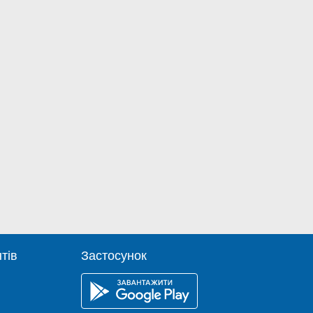
тів
Застосунок