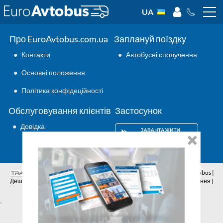
UA
Про EuroAvtobus.com.ua
Заплануй поїздку
●
Контакти
●
Автобусні сполучення
●
Основні положення
●
Політика конфідеційності
Обслуговування клієнтів
Застосунок
●
Довідка
Аутсорсинг ІТ
© 2026 | Всі права захищено | EuroAvtobus |
Дешеві автобусні квитки онлайн | Внутрішні та міжнародні перевезення |
Автобусні сполучення | Подорожі автобусами
`