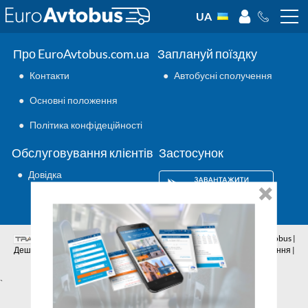
UA
Про EuroAvtobus.com.ua
Заплануй поїздку
●
Контакти
●
Автобусні сполучення
●
Основні положення
●
Політика конфідеційності
Обслуговування клієнтів
Застосунок
●
Довідка
Аутсорсинг ІТ
© 2026 | Всі права захищено | EuroAvtobus |
Дешеві автобусні квитки онлайн | Внутрішні та міжнародні перевезення |
Автобусні сполучення | Подорожі автобусами
`