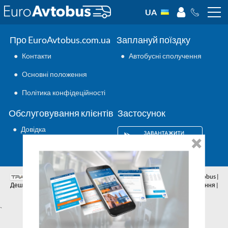
UA
Про EuroAvtobus.com.ua
Заплануй поїздку
●
Контакти
●
Автобусні сполучення
●
Основні положення
●
Політика конфідеційності
Обслуговування клієнтів
Застосунок
●
Довідка
Аутсорсинг ІТ
© 2026 | Всі права захищено | EuroAvtobus |
Дешеві автобусні квитки онлайн | Внутрішні та міжнародні перевезення |
Автобусні сполучення | Подорожі автобусами
`