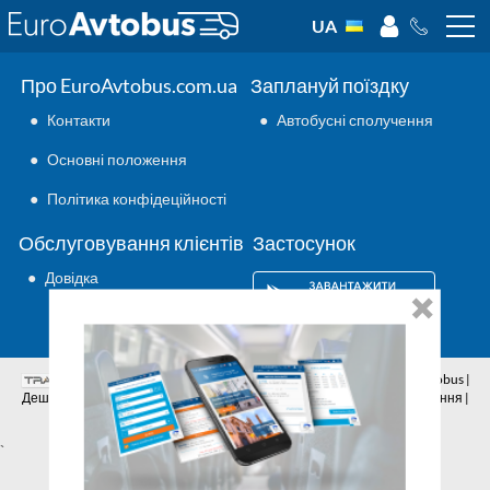
UA
Про EuroAvtobus.com.ua
Заплануй поїздку
●
Контакти
●
Автобусні сполучення
●
Основні положення
●
Політика конфідеційності
Обслуговування клієнтів
Застосунок
●
Довідка
Аутсорсинг ІТ
© 2026 | Всі права захищено | EuroAvtobus |
Дешеві автобусні квитки онлайн | Внутрішні та міжнародні перевезення |
Автобусні сполучення | Подорожі автобусами
`