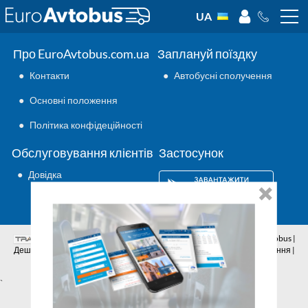
UA
Про EuroAvtobus.com.ua
Заплануй поїздку
●
Контакти
●
Автобусні сполучення
●
Основні положення
●
Політика конфідеційності
Обслуговування клієнтів
Застосунок
●
Довідка
Аутсорсинг ІТ
© 2026 | Всі права захищено | EuroAvtobus |
Дешеві автобусні квитки онлайн | Внутрішні та міжнародні перевезення |
Автобусні сполучення | Подорожі автобусами
`