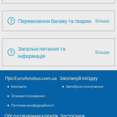
?
Перевезення багажу та тварин
Більше
Загальні питання та
?
Більше
інформація
Про EuroAvtobus.com.ua
Заплануй поїздку
●
Контакти
●
Автобусні сполучення
●
Основні положення
●
Політика конфідеційності
Обслуговування клієнтів
Застосунок