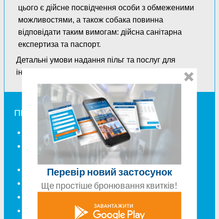
цього є дійсне посвідчення особи з обмеженими
можливостями, а також собака повинна
відповідати таким вимогам: дійсна санітарна
експертиза та паспорт.
Детальні умови надання пільг та послуг для
інвалідів визначає конкретний перевізник.
ПЕРЕВЕЗЕННЯ БАГАЖУ ТА ТВАРИН
Скільки багажу можна взяти?
Чи можна перевозити велосипед
автобусом?
Які умови перевезення багажу для дітей?
Перевір новий застосунок
Додатковий багаж для інваліда
Ще простіше бронювання квитків!
Які умови для перевезення тварин?
Що робити, якщо ваш багаж загублений