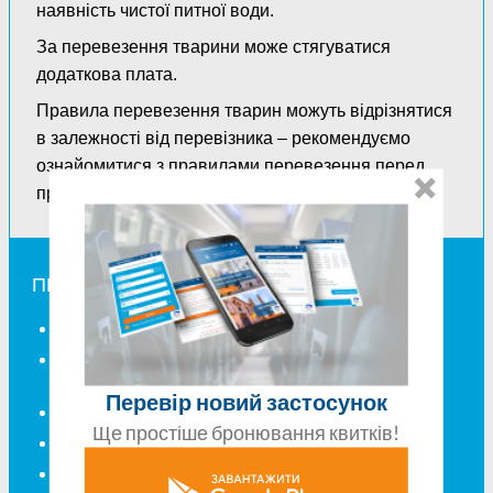
наявність чистої питної води.
За перевезення тварини може стягуватися
додаткова плата.
Правила перевезення тварин можуть відрізнятися
в залежності від перевізника – рекомендуємо
ознайомитися з правилами перевезення перед
придбанням квитка.
ПЕРЕВЕЗЕННЯ БАГАЖУ ТА ТВАРИН
Скільки багажу можна взяти?
Чи можна перевозити велосипед
автобусом?
Перевір новий застосунок
Які умови перевезення багажу для дітей?
Ще простіше бронювання квитків!
Додатковий багаж для інваліда
Які умови для перевезення тварин?