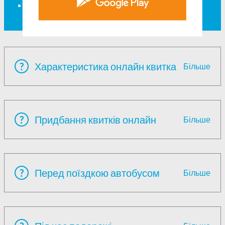
Що робити, якщо ваш багаж загублений
або пошкоджений?
?
Характеристика онлайн квитка
Більше
?
Придбання квитків онлайн
Більше
?
Перед поїздкою автобусом
Більше