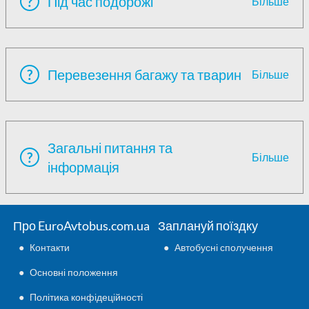
?
Під час подорожі
Більше
?
Перевезення багажу та тварин
Більше
Загальні питання та
?
Більше
інформація
Про EuroAvtobus.com.ua
Заплануй поїздку
●
Контакти
●
Автобусні сполучення
●
Основні положення
●
Політика конфідеційності