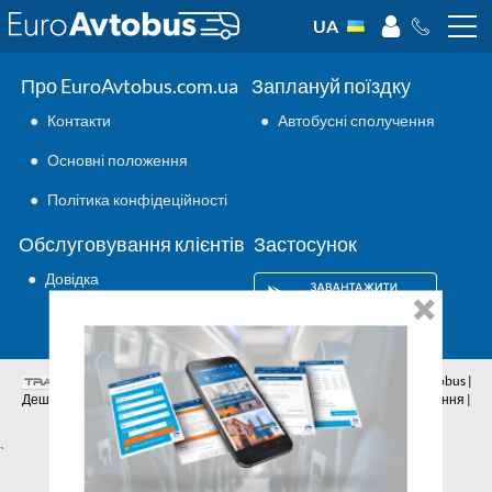
UA
Про EuroAvtobus.com.ua
Заплануй поїздку
●
Контакти
●
Автобусні сполучення
●
Основні положення
●
Політика конфідеційності
Обслуговування клієнтів
Застосунок
●
Довідка
Аутсорсинг ІТ
© 2026 | Всі права захищено | EuroAvtobus |
Дешеві автобусні квитки онлайн | Внутрішні та міжнародні перевезення |
Автобусні сполучення | Подорожі автобусами
`