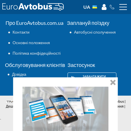
UA
Про EuroAvtobus.com.ua
Заплануй поїздку
●
Контакти
●
Автобусні сполучення
●
Основні положення
●
Політика конфідеційності
Обслуговування клієнтів
Застосунок
●
Довідка
Аутсорсинг ІТ
© 2026 | Всі права захищено | EuroAvtobus |
Дешеві автобусні квитки онлайн | Внутрішні та міжнародні перевезення |
Автобусні сполучення | Подорожі автобусами
`