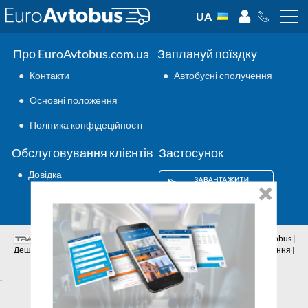
UA
Про EuroAvtobus.com.ua
Заплануй поїздку
●
Контакти
●
Автобусні сполучення
●
Основні положення
●
Політика конфідеційності
Обслуговування клієнтів
Застосунок
●
Довідка
Аутсорсинг ІТ
© 2026 | Всі права захищено | EuroAvtobus |
Дешеві автобусні квитки онлайн | Внутрішні та міжнародні перевезення |
Автобусні сполучення | Подорожі автобусами
`