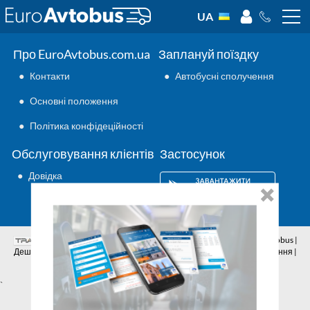
UA
Про EuroAvtobus.com.ua
Заплануй поїздку
●
Контакти
●
Автобусні сполучення
●
Основні положення
●
Політика конфідеційності
Обслуговування клієнтів
Застосунок
●
Довідка
Аутсорсинг ІТ
© 2026 | Всі права захищено | EuroAvtobus |
Дешеві автобусні квитки онлайн | Внутрішні та міжнародні перевезення |
Автобусні сполучення | Подорожі автобусами
`