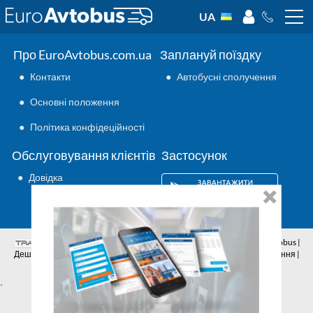
UA
Про EuroAvtobus.com.ua
Заплануй поїздку
●
Контакти
●
Автобусні сполучення
●
Основні положення
●
Політика конфідеційності
Обслуговування клієнтів
Застосунок
●
Довідка
Аутсорсинг ІТ
© 2026 | Всі права захищено | EuroAvtobus |
Дешеві автобусні квитки онлайн | Внутрішні та міжнародні перевезення |
Автобусні сполучення | Подорожі автобусами
`