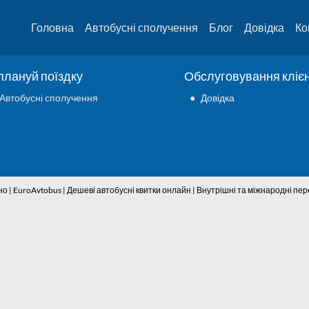
Головна
Автобусні сполучення
Блог
Довідка
Ко
плануй поїздку
Обслуговування клієн
Автобусні сполучення
●
Довідка
но | EuroAvtobus | Дешеві автобусні квитки онлайн | Внутрішні та міжнародні п