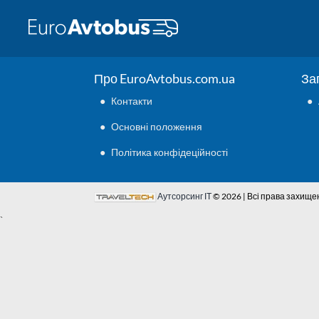
Про EuroAvtobus.com.ua
За
●
Контакти
●
●
Основні положення
●
Політика конфідеційності
Аутсорсинг ІТ
© 2026 | Всі права захище
`