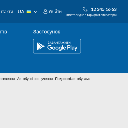
12 345 16 63
нтакти
UA
Увійти
(плата згідно з тарифом оператора)
тів
Застосунок
еревезення | Автобусні сполучення | Подорожі автобусами